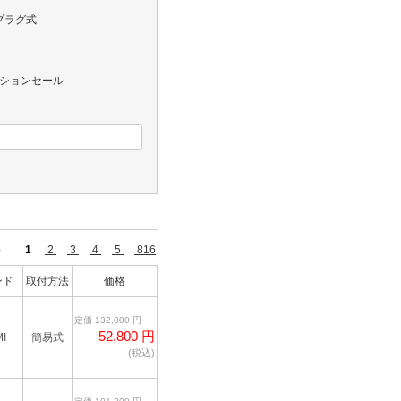
プラグ式
レクションセール
67件
1
2
3
4
5
816
ンド
取付方法
価格
定価 132,000 円
52,800 円
I
簡易式
(税込)