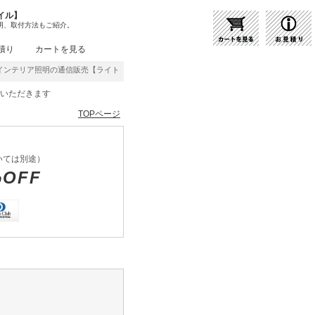
イル】
明、取付方法もご紹介。
積り
カートを見る
リア照明の通信販売【ライトスタイル】激安・格安価格にてご提供中！
をいただきます
TOPページ
いては別途）
%OFF