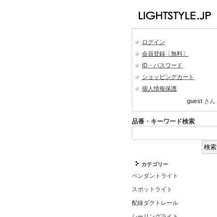
ログイン
会員登録〔無料〕
ID・パスワード
ショッピングカート
個人情報保護
guest
さん
品番・キーワード検索
カテゴリー
ペンダントライト
スポットライト
配線ダクトレール
シーリングライト