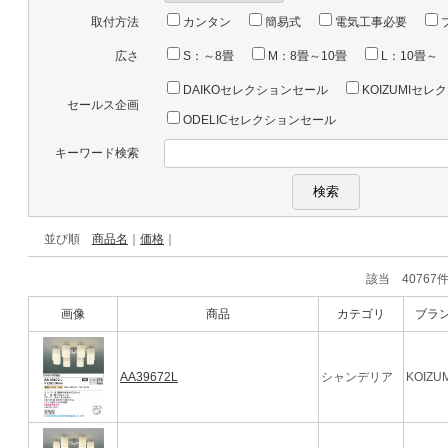
取付方法
カンタン
簡易式
電気工事必要
広さ
S：～8畳
M：8畳～10畳
L：10畳～
DAIKOセレクションセール
KOIZUMIセ
セールス企画
ODELICセレクションセール
キーワード検索
並び順
商品名
｜
価格
｜
該当 407
画像
商品
カテゴリ
ブラ
AA39672L
シャンデリア
KOIZUM