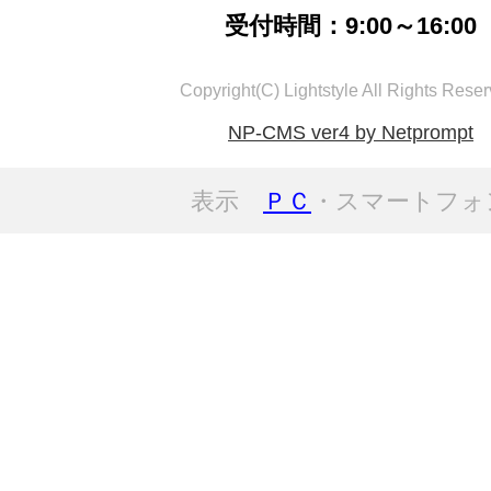
受付時間：9:00～16:00
Copyright(C) Lightstyle All Rights Reser
NP-CMS ver4 by Netprompt
表示
ＰＣ
・スマートフォ