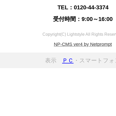
TEL：0120-44-3374
受付時間：9:00～16:00
Copyright(C) Lightstyle All Rights Reser
NP-CMS ver4 by Netprompt
表示
ＰＣ
・スマートフォ