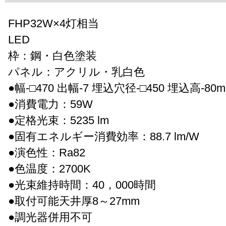
FHP32W×4灯相当
LED
枠：鋼・白色塗装
パネル：アクリル・乳白色
●幅-□470 出幅-7 埋込穴径-□450 埋込高-80mm
●消費電力：59W
●定格光束：5235 lm
●固有エネルギー消費効率：88.7 lm/W
●演色性：Ra82
●色温度：2700K
●光束維持時間：40，000時間
●取付可能天井厚8～27mm
●調光器併用不可