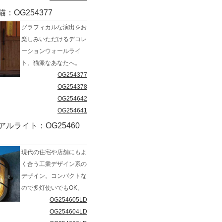
：OG254377
グラフィカルな演出をお
楽しみいただけるデコレ
ーションウォールライ
ト。猫派なあなたへ。
OG254377
OG254378
OG254642
OG254641
ルライト：OG25460
現代の住宅や店舗にもよ
く合う工業デザイン系の
デザイン。コンパクトな
ので多灯使いでもOK。
OG254605LD
OG254604LD