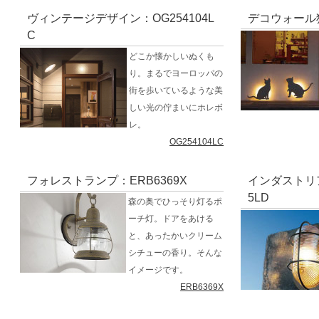
ヴィンテージデザイン：OG254104L
デコウォール猫
C
どこか懐かしいぬくも
り。まるでヨーロッパの
街を歩いているような美
しい光の佇まいにホレボ
レ。
OG254104LC
フォレストランプ：ERB6369X
インダストリア
5LD
森の奥でひっそり灯るポ
ーチ灯。ドアをあける
と、あったかいクリーム
シチューの香り。そんな
イメージです。
ERB6369X