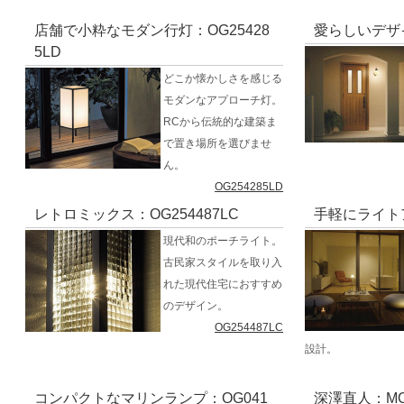
店舗で小粋なモダン行灯：OG25428
愛らしいデザイ
5LD
どこか懐かしさを感じる
モダンなアプローチ灯。
RCから伝統的な建築ま
で置き場所を選びませ
ん。
OG254285LD
レトロミックス：OG254487LC
手軽にライトア
現代和のポーチライト。
古民家スタイルを取り入
れた現代住宅におすすめ
のデザイン。
OG254487LC
設計。
コンパクトなマリンランプ：OG041
深澤直人：MO