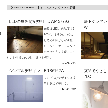
【LIGHTSTYLING！】オススメ・アウトドア照明
LEDの屋外間接照明：DWP-37796
軒下グレアレス
W
光源はLED。色温度は2
期
700K。灯具をひねるこ
とで光の広がりが変化
し、シチュエーションに
合わせた光を実現。コン
セント仕様なので持ち運びも便利。
DWP-37796
シンプルデザイン：ERB6162W
玄関でやさしく
7LC
シンプルなデザインは場
所を選ばず美しく。
ERB6162W