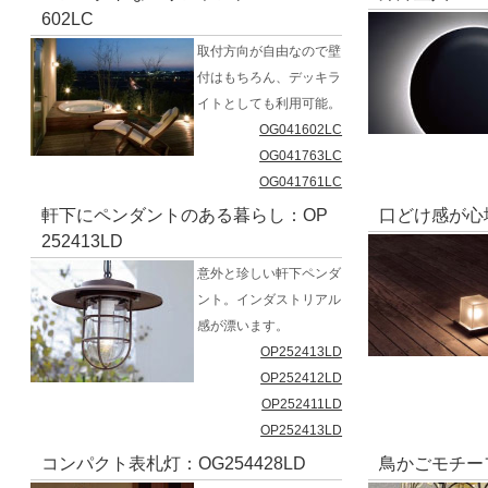
602LC
取付方向が自由なので壁
付はもちろん、デッキラ
イトとしても利用可能。
OG041602LC
OG041763LC
OG041761LC
軒下にペンダントのある暮らし：OP
口どけ感が心地
252413LD
意外と珍しい軒下ペンダ
ント。インダストリアル
感が漂います。
OP252413LD
OP252412LD
OP252411LD
OP252413LD
コンパクト表札灯：OG254428LD
鳥かごモチーフ