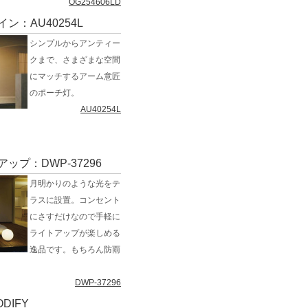
OG254606LD
ン：AU40254L
シンプルからアンティー
クまで、さまざまな空間
にマッチするアーム意匠
のポーチ灯。
AU40254L
ップ：DWP-37296
月明かりのような光をテ
ラスに設置。コンセント
にさすだけなので手軽に
ライトアップが楽しめる
逸品です。もちろん防雨
DWP-37296
DIFY