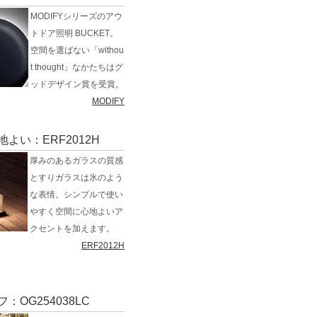
MODIFYシリーズのアウ
トドア照明 BUCKET。
空間を選ばない「withou
t thought」なかたちはグ
ッドデザイン賞を受賞。
MODIFY
よい：ERF2012H
厚みのあるガラスの質感
とすりガラスは氷のよう
な表情。シンプルで使い
やすく空間に心地よいア
クセントを加えます。
ERF2012H
：OG254038LC