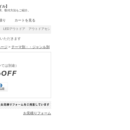
イル】
明、取付方法もご紹介。
積り
カートを見る
アウトドア アウトドアセンサーライト アウトドアダウンライト | 照明器具の通販・イ
をいただきます
ページ
>
テーマ別・・ジャンル別
いては別途）
%OFF
お見積りフォーム