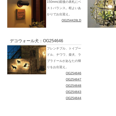
150mm□前後の表札にベ
ストバランス。程よいあ
かりでお出迎え。
OG254428LD
デコウォール犬：OG254646
フレンチブル、トイプー
ドル、チワワ、柴犬、ラ
ブラドールがあなたの帰
りをお出迎え。
OG254646
OG254647
OG254648
OG254643
OG254644