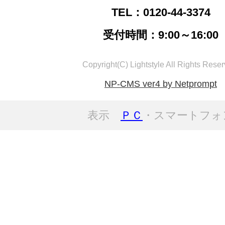
TEL：0120-44-3374
受付時間：9:00～16:00
Copyright(C) Lightstyle All Rights Reser
NP-CMS ver4 by Netprompt
表示
ＰＣ
・スマートフォ