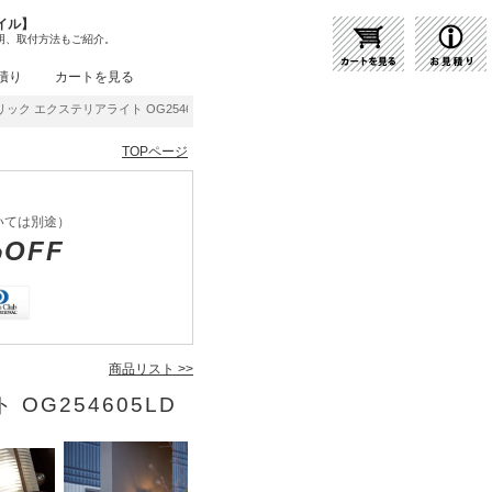
イル】
明、取付方法もご紹介。
積り
カートを見る
ック エクステリアライト OG254605LD | 商品紹介 | 照明器具の通販・インテリア照明
TOPページ
いては別途）
%OFF
商品リスト >>
OG254605LD