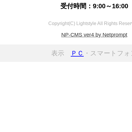
受付時間：9:00～16:00
Copyright(C) Lightstyle All Rights Reser
NP-CMS ver4 by Netprompt
表示
ＰＣ
・スマートフォ