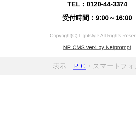
TEL：0120-44-3374
受付時間：9:00～16:00
Copyright(C) Lightstyle All Rights Reser
NP-CMS ver4 by Netprompt
表示
ＰＣ
・スマートフォ