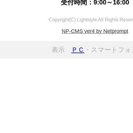
受付時間：9:00～16:00
Copyright(C) Lightstyle All Rights Reser
NP-CMS ver4 by Netprompt
表示
ＰＣ
・スマートフォ