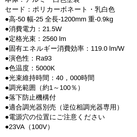
セード：ポリカーボネート・乳白色
●高-50 幅-25 全長-1200mm 重-0.9kg
●消費電力：21.5W
●定格光束：2560 lm
●固有エネルギー消費効率：119.0 lm/W
●演色性：Ra93
●色温度：5000K
●光束維持時間：40，000時間
●調光範囲（約1～100％）
●落下防止機構付
●適合調光器別売（逆位相調光器専用）
●電源穴の位置にご注意ください
●23VA（100V）