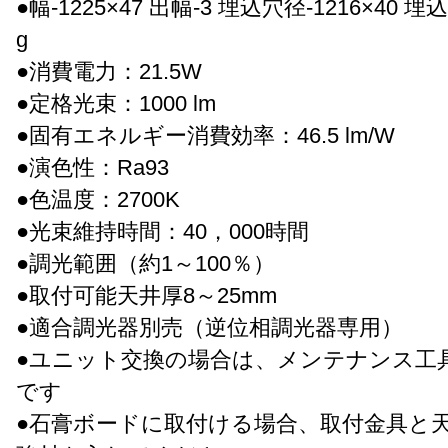
●幅-1225×47 出幅-3 埋込穴径-1216×40 埋込
g
●消費電力：21.5W
●定格光束：1000 lm
●固有エネルギー消費効率：46.5 lm/W
●演色性：Ra93
●色温度：2700K
●光束維持時間：40，000時間
●調光範囲（約1～100％）
●取付可能天井厚8～25mm
●適合調光器別売（逆位相調光器専用）
●ユニット交換の場合は、メンテナンス工
です
●石膏ボードに取付ける場合、取付金具と