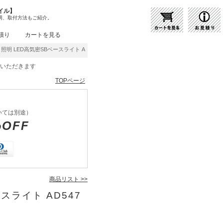
イル】
明、取付方法もご紹介。
積り
カートを見る
ミ照明 LED高気密SBベースライト AD54719 | 商品紹介 | 照明器具の通販・インテリア
をいただきます
TOPページ
いては別途）
%OFF
商品リスト >>
ースライト AD547