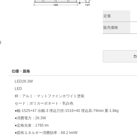
定価
販売価格
期
仕様・規格
LED26.3W
LED
枠：アルミ・マットファインホワイト塗装
セード：ポリカーボネート・乳白色
●幅-1525×47 出幅-3 埋込穴径-1516×40 埋込高-79mm 重-1.8kg
●消費電力：26.3W
●定格光束：1795 lm
●固有エネルギー消費効率：68.2 lm/W