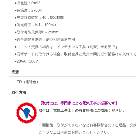
●演色性：Ra93
●色温度：2700K
●光束維持時間：40，000時間
●調光範囲（約1～100％）
●取付可能天井厚8～25mm
●適合調光器別売（逆位相調光器専用）
●ユニット交換の場合は、メンテナンス工具（別売）が必要です
●石膏ボードに取付ける場合、取付金具と天井の間に必ず補強材を入れて
●28VA（100V）
光源
LED（電球色）
取付方法
【取付には、専門家による電気工事が必要です】
取付は「電気工事士」の有資格者にご依頼ください。
※開梱後、取付ができないなどお客様都合による返品・交
ご不明な点は事前にお問い合わせください。