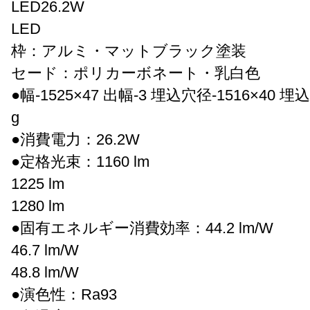
LED26.2W
LED
枠：アルミ・マットブラック塗装
セード：ポリカーボネート・乳白色
●幅-1525×47 出幅-3 埋込穴径-1516×40 埋込
g
●消費電力：26.2W
●定格光束：1160 lm
1225 lm
1280 lm
●固有エネルギー消費効率：44.2 lm/W
46.7 lm/W
48.8 lm/W
●演色性：Ra93