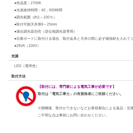
●色温度：2700K
●光束維持時間：40，000時間
●調光範囲（約1～100％）
●取付可能天井厚8～25mm
●適合調光器別売（逆位相調光器専用）
●石膏ボードに取付ける場合、取付金具と天井の間に必ず補強材を入れて
●28VA（100V）
光源
LED（電球色）
取付方法
【取付には、専門家による電気工事が必要です】
取付は「電気工事士」の有資格者にご依頼ください。
※開梱後、取付ができないなどお客様都合による返品・交
ご不明な点は事前にお問い合わせください。