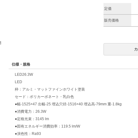
定価
販売価格
期
仕様・規格
LED26.3W
LED
枠：アルミ・マットファインホワイト塗装
セード：ポリカーボネート・乳白色
●幅-1525×47 出幅-25 埋込穴径-1516×40 埋込高-79mm 重-1.8kg
●消費電力：26.3W
●定格光束：3145 lm
●固有エネルギー消費効率：119.5 lm/W
●演色性：Ra93