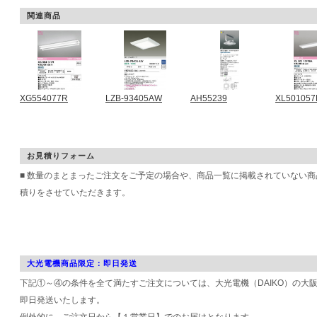
関連商品
XG554077R
LZB-93405AW
AH55239
XL501057
お見積りフォーム
■ 数量のまとまったご注文をご予定の場合や、商品一覧に掲載されていない
積りをさせていただきます。
大光電機商品限定：即日発送
下記①～④の条件を全て満たすご注文については、大光電機（DAIKO）の大
即日発送いたします。
例外的に、ご注文日から【１営業日】でのお届けとなります。