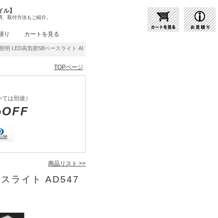
イル】
明、取付方法もご紹介。
積り
カートを見る
ミ照明 LED高気密SBベースライト AD54735 | 商品紹介 | 照明器具の通販・インテリア
TOPページ
いては別途）
%OFF
商品リスト >>
ースライト AD547