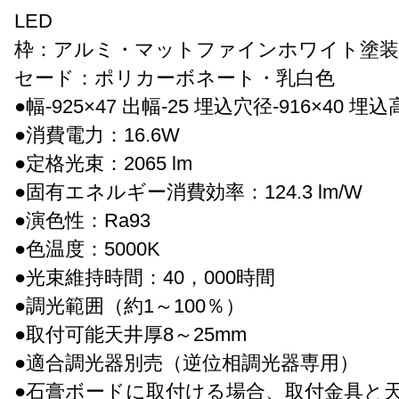
LED
枠：アルミ・マットファインホワイト塗装
セード：ポリカーボネート・乳白色
●幅-925×47 出幅-25 埋込穴径-916×40 埋込高
●消費電力：16.6W
●定格光束：2065 lm
●固有エネルギー消費効率：124.3 lm/W
●演色性：Ra93
●色温度：5000K
●光束維持時間：40，000時間
●調光範囲（約1～100％）
●取付可能天井厚8～25mm
●適合調光器別売（逆位相調光器専用）
●石膏ボードに取付ける場合、取付金具と