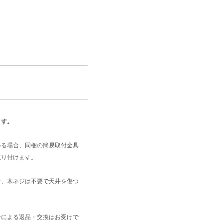
ます。
いる場合、同梱の簡易取付金具
取り付けます。
合、木ネジは不要で天井を傷つ
合による返品・交換はお受けで