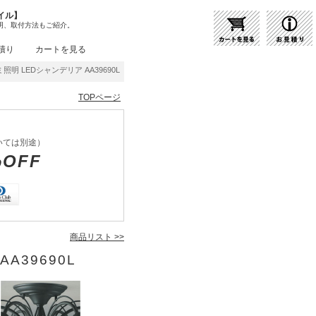
イル】
明、取付方法もご紹介。
積り
カートを見る
照明 LEDシャンデリア AA39690L | 商品紹介 | 照明器具の通販・インテリア照明の通信
TOPページ
いては別途）
%OFF
商品リスト >>
AA39690L