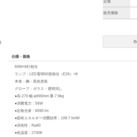
定価
販売価格
期
仕様・規格
60W×8灯相当
ランプ：LED電球60形相当（E26）×8
本体：鋼・黒色塗装
グローブ：ガラス・透明消し
●高-270 幅-φ690mm 重-7.9kg
●消費電力：56W
●定格光束：6090 lm
●固有エネルギー消費効率：108.7 lm/W
●演色性：Ra80
●色温度：2700K