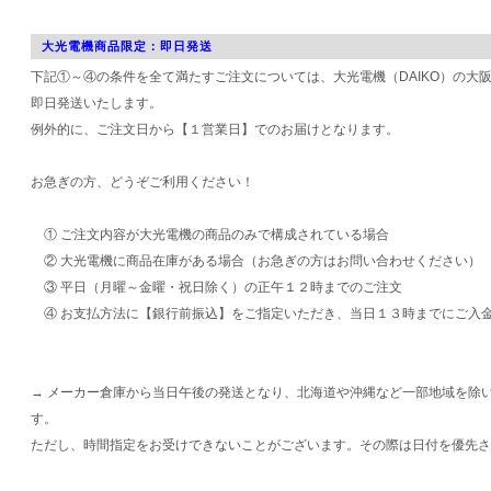
大光電機商品限定：即日発送
下記①～④の条件を全て満たすご注文については、大光電機（DAIKO）の大
即日発送いたします。
例外的に、ご注文日から【１営業日】でのお届けとなります。
お急ぎの方、どうぞご利用ください！
① ご注文内容が大光電機の商品のみで構成されている場合
② 大光電機に商品在庫がある場合（お急ぎの方はお問い合わせください）
③ 平日（月曜～金曜・祝日除く）の正午１２時までのご注文
④ お支払方法に【銀行前振込】をご指定いただき、当日１３時までにご入
→ メーカー倉庫から当日午後の発送となり、北海道や沖縄など一部地域を除
す。
ただし、時間指定をお受けできないことがございます。その際は日付を優先さ