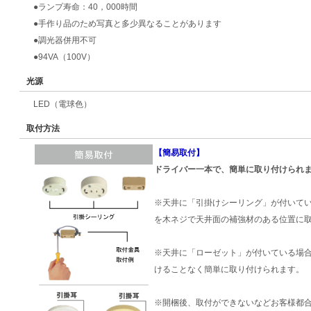
●ランプ寿命：40，000時間
●手作り品のため写真と多少異なることがあります
●調光器併用不可
●94VA（100V）
光源
LED（電球色）
取付方法
【簡易取付】
ドライバー一本で、簡単に取り付けられ
※天井に「引掛けシーリング」が付いて
を木ネジで天井面の補強材のある位置に
※天井に「ローゼット」が付いている場
けることなく簡単に取り付けられます。
※開梱後、取付ができないなどお客様都