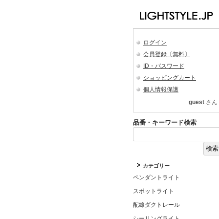
ログイン
会員登録〔無料〕
ID・パスワード
ショッピングカート
個人情報保護
guest
さん
品番・キーワード検索
カテゴリー
ペンダントライト
スポットライト
配線ダクトレール
シーリングライト