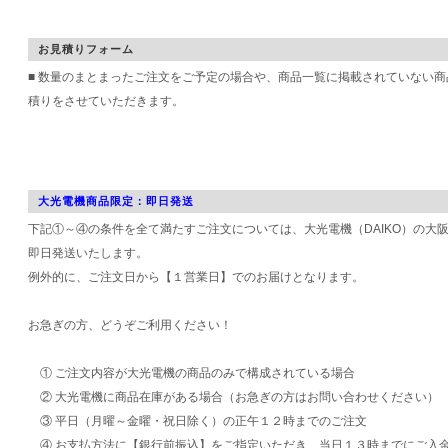
お見積りフォーム
■ 数量のまとまったご注文をご予定の場合や、商品一覧に掲載されていない
積りをさせていただきます。
大光電機商品限定：即日発送
下記①～④の条件を全て満たすご注文については、大光電機（DAIKO）の大
即日発送いたします。
例外的に、ご注文日から【１営業日】でのお届けとなります。
お急ぎの方、どうぞご利用ください！
① ご注文内容が大光電機の商品のみで構成されている場合
② 大光電機に商品在庫がある場合（お急ぎの方はお問い合わせください）
③ 平日（月曜～金曜・祝日除く）の正午１２時までのご注文
④ お支払方法に【銀行前振込】をご指定いただき、当日１３時までにご入