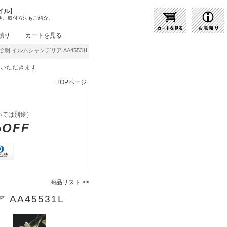
イル】
明、取付方法もご紹介。
積り
カートを見る
照明 イルムシャンデリア AA45531L | 商品紹介 | 照明器具の通販・インテリア照明の通信
をいただきます
TOPページ
いては別途）
%OFF
商品リスト >>
AA45531L