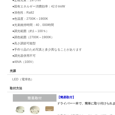
●定格光束：1975 lm
●固有エネルギー消費効率：42.0 lm/W
●演色性：Ra82
●色温度：2700K～1900K
●光束維持時間：40，000時間
●調光範囲（約1～100％）
●調色範囲（2700K～1900K）
●高さ調節可能型
●手作り品のため写真と多少異なることがあります
●調光器併用不可
●49VA（100V）
光源
LED（電球色）
取付方法
【簡易取付】
ドライバー一本で、簡単に取り付けられ