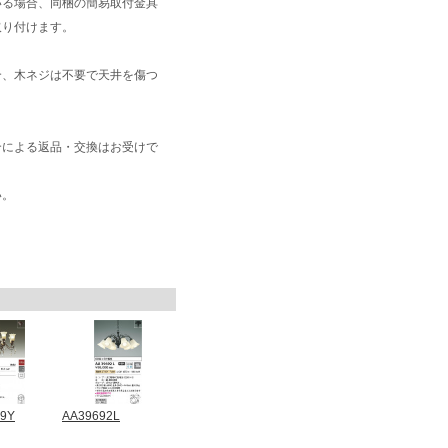
いる場合、同梱の簡易取付金具
取り付けます。
合、木ネジは不要で天井を傷つ
合による返品・交換はお受けで
い。
79Y
AA39692L