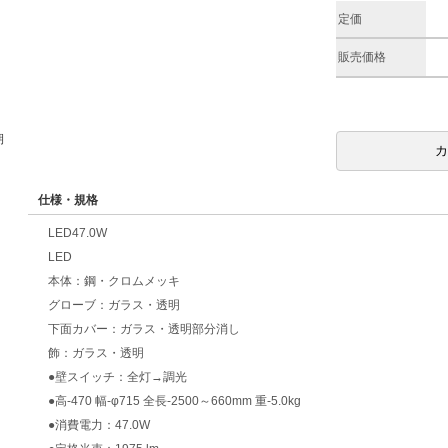
定価
販売価格
期
仕様・規格
LED47.0W
LED
本体：鋼・クロムメッキ
グローブ：ガラス・透明
下面カバー：ガラス・透明部分消し
飾：ガラス・透明
●壁スイッチ：全灯→調光
●高-470 幅-φ715 全長-2500～660mm 重-5.0kg
●消費電力：47.0W