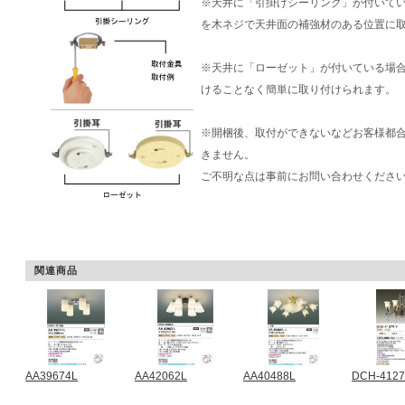
※天井に「引掛けシーリング」が付いて
を木ネジで天井面の補強材のある位置に
※天井に「ローゼット」が付いている場
けることなく簡単に取り付けられます。
※開梱後、取付ができないなどお客様都
きません。
ご不明な点は事前にお問い合わせくださ
関連商品
AA39674L
AA42062L
AA40488L
DCH-412