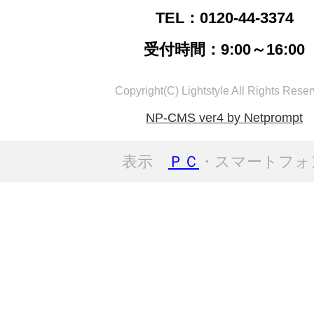
TEL：0120-44-3374
受付時間：9:00～16:00
Copyright(C) Lightstyle All Rights Reser
NP-CMS ver4 by Netprompt
表示
ＰＣ
・スマートフォ