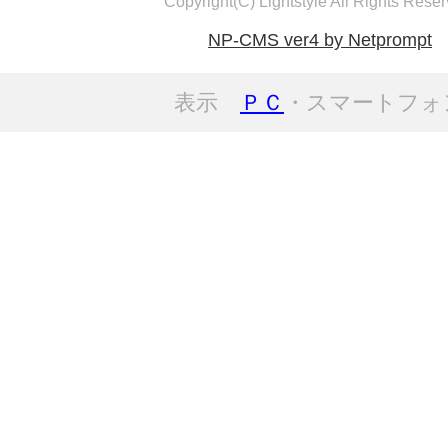
Copyright(C) Lightstyle All Rights Reser
NP-CMS ver4 by Netprompt
表示
ＰＣ
・スマートフォ