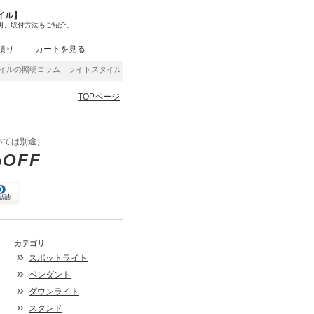
イル】
明、取付方法もご紹介。
積り
カートを見る
ルの照明コラム｜ライトスタイル取扱商品の中から、これをこう使えばいい感じとか、この商
TOPページ
いては別途）
%OFF
カテゴリ
スポットライト
ペンダント
ダウンライト
スタンド