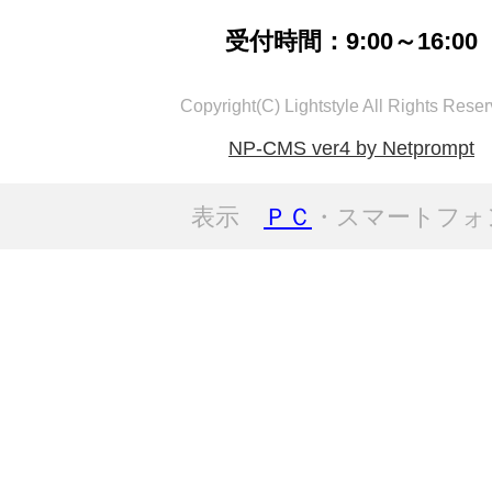
受付時間：9:00～16:00
Copyright(C) Lightstyle All Rights Reser
NP-CMS ver4 by Netprompt
表示
ＰＣ
・スマートフォ