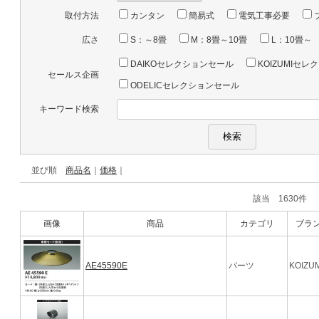
取付方法
カンタン
簡易式
電気工事必要
広さ
S：～8畳
M：8畳～10畳
L：10畳～
DAIKOセレクションセール
KOIZUMIセ
セールス企画
ODELICセレクションセール
キーワード検索
並び順
商品名
｜
価格
｜
該当 1630
画像
商品
カテゴリ
ブラ
AE45590E
パーツ
KOIZUM