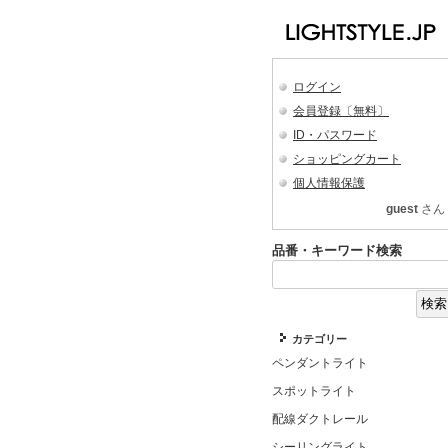
ログイン
会員登録〔無料〕
ID・パスワード
ショッピングカート
個人情報保護
guest
さん
品番・キーワード検索
カテゴリー
ペンダントライト
スポットライト
配線ダクトレール
シーリングライト