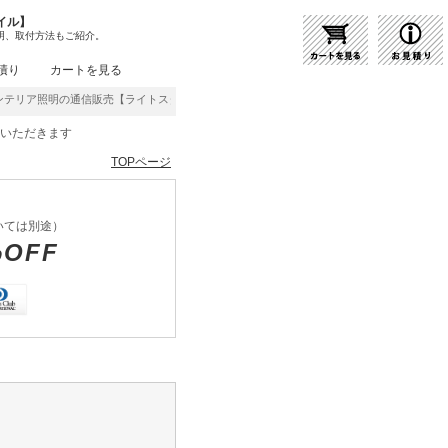
イル】
明、取付方法もご紹介。
積り
カートを見る
ア照明の通信販売【ライトスタイル】激安・格安価格にてご提供中！
をいただきます
TOPページ
いては別途）
%OFF