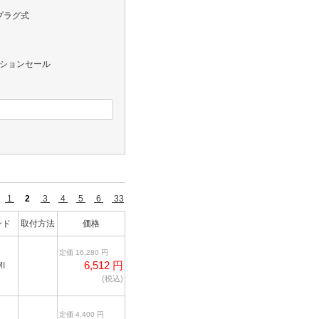
プラグ式
レクションセール
件
1
2
3
4
5
6
33
ンド
取付方法
価格
定価 16,280 円
6,512 円
I
(税込)
定価 4,400 円