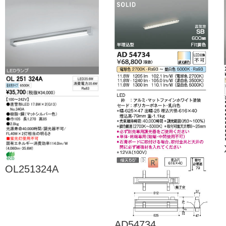
OL251324A
AD54734