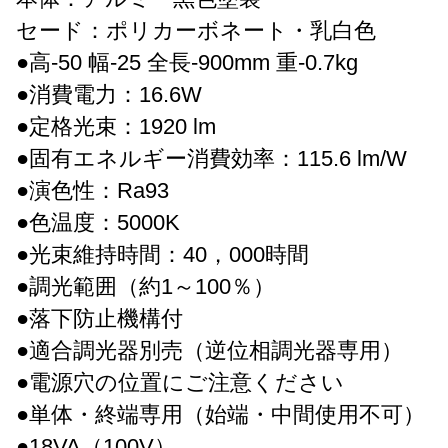
セード：ポリカーボネート・乳白色
●高-50 幅-25 全長-900mm 重-0.7kg
●消費電力：16.6W
●定格光束：1920 lm
●固有エネルギー消費効率：115.6 lm/W
●演色性：Ra93
●色温度：5000K
●光束維持時間：40，000時間
●調光範囲（約1～100％）
●落下防止機構付
●適合調光器別売（逆位相調光器専用）
●電源穴の位置にご注意ください
●単体・終端専用（始端・中間使用不可）
●18VA（100V）