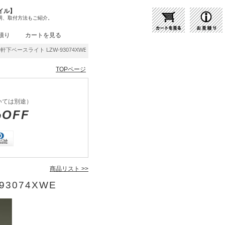
イル】
明、取付方法もご紹介。
積り
カートを見る
下ベースライト LZW-93074XWE | 商品紹介 | 照明器具の通販・インテリア照明の通信
TOPページ
いては別途）
%OFF
商品リスト >>
93074XWE