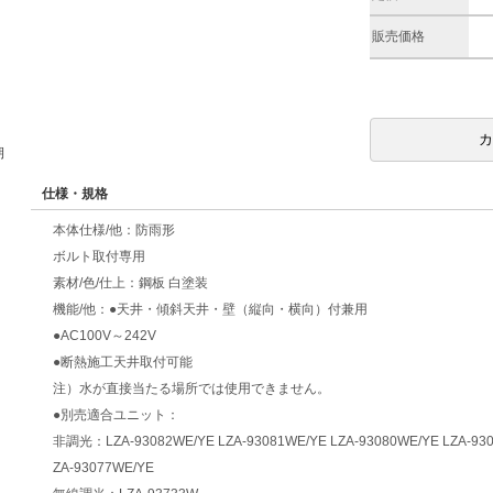
販売価格
期
仕様・規格
本体仕様/他：防雨形
ボルト取付専用
素材/色/仕上：鋼板 白塗装
機能/他：●天井・傾斜天井・壁（縦向・横向）付兼用
●AC100V～242V
●断熱施工天井取付可能
注）水が直接当たる場所では使用できません。
●別売適合ユニット：
非調光：LZA-93082WE/YE LZA-93081WE/YE LZA-93080WE/YE LZA-930
ZA-93077WE/YE