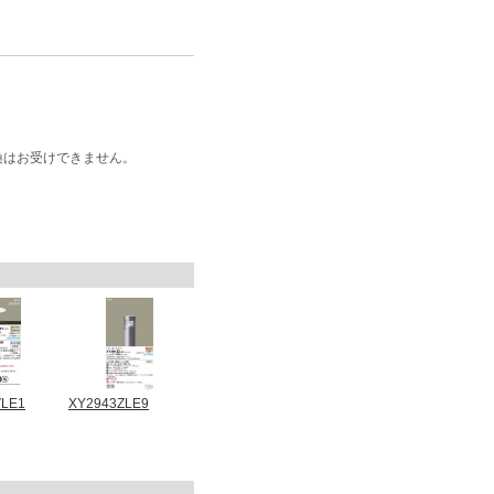
換はお受けできません。
VLE1
XY2943ZLE9