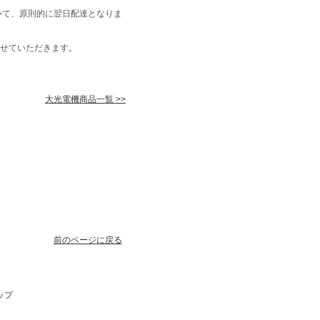
いて、原則的に翌日配達となりま
せていただきます。
大光電機商品一覧 >>
前のページに戻る
ップ