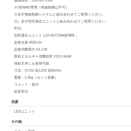
無線調光：LZA-93733W
※SENMU専用（有線制御は不可）
※必ず無線制御システムと組み合わせてご使用ください。
注）必ず別売適合ユニットと組み合わせてご使用ください。
IP23
別売適合ユニット LZA-93733W使用時：
定格光束 6650 lm
定格消費電力 43.2 W
固有エネルギー消費効率 153.9 lm/W
傾斜天井にも使用可能
寸法：巾150 長1250 高90mm
重量：2.3kg（セット質量）
コメント：直付
反射笠付
光源
LEDユニット
その他