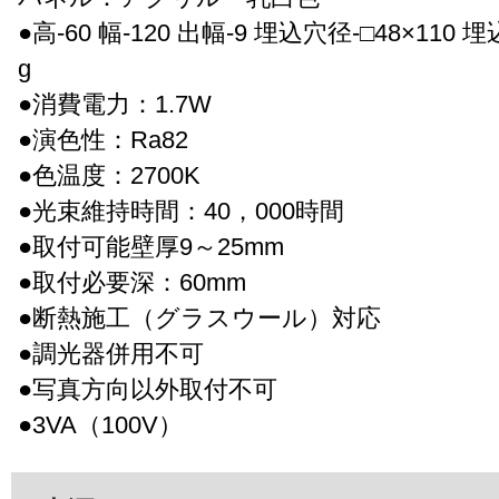
●高-60 幅-120 出幅-9 埋込穴径-□48×110 埋
g
●消費電力：1.7W
●演色性：Ra82
●色温度：2700K
●光束維持時間：40，000時間
●取付可能壁厚9～25mm
●取付必要深：60mm
●断熱施工（グラスウール）対応
●調光器併用不可
●写真方向以外取付不可
●3VA（100V）