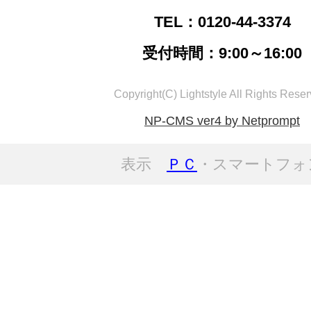
TEL：0120-44-3374
受付時間：9:00～16:00
Copyright(C) Lightstyle All Rights Reser
NP-CMS ver4 by Netprompt
表示
ＰＣ
・スマートフォ