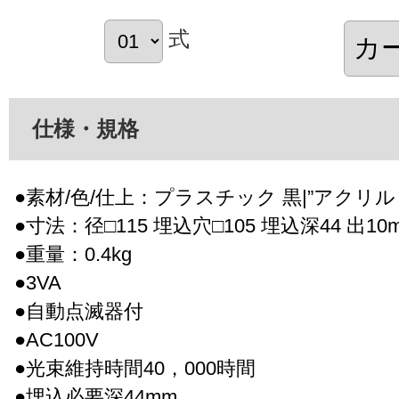
式
仕様・規格
●素材/色/仕上：プラスチック 黒|”アクリル
●寸法：径□115 埋込穴□105 埋込深44 出10
●重量：0.4kg
●3VA
●自動点滅器付
●AC100V
●光束維持時間40，000時間
●埋込必要深44mm