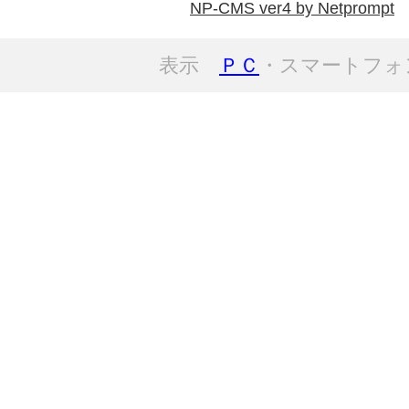
NP-CMS ver4 by Netprompt
表示
ＰＣ
・スマートフォ