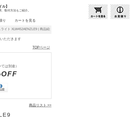
イル】
明、取付方法もご紹介。
積り
カートを見る
スライト XLW452AENZLE9 | 商品紹介 | 照明器具の通販・インテリア照明の通信販売【ラ
をいただきます
TOPページ
いては別途）
%OFF
商品リスト >>
LE9