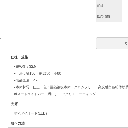
定価
販売価格
期
仕様・規格
●総W数：32.5
●寸法：幅150・長1250・高86
●製品重量：2.9
●本体材質・仕上・色：亜鉛鋼板本体（クロムフリー・高反射白色粉体塗
ボネートライトバー（乳白）＋アクリルコーティング
光源
発光ダイオード(LED)
取付方法