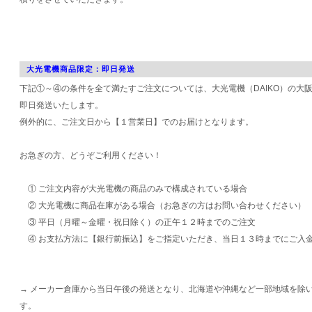
大光電機商品限定：即日発送
下記①～④の条件を全て満たすご注文については、大光電機（DAIKO）の大
即日発送いたします。
例外的に、ご注文日から【１営業日】でのお届けとなります。
お急ぎの方、どうぞご利用ください！
① ご注文内容が大光電機の商品のみで構成されている場合
② 大光電機に商品在庫がある場合（お急ぎの方はお問い合わせください）
③ 平日（月曜～金曜・祝日除く）の正午１２時までのご注文
④ お支払方法に【銀行前振込】をご指定いただき、当日１３時までにご入
→ メーカー倉庫から当日午後の発送となり、北海道や沖縄など一部地域を除
す。