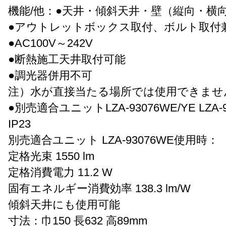
機能/他：●天井・傾斜天井・壁（縦向・横
●アウトレットボックス取付、ボルト取付
●AC100V～242V
●断熱施工天井取付可能
●調光器併用不可
注）水が直接当たる場所では使用できませ
●別売適合ユニットLZA-93076WE/YE LZA-9
IP23
別売適合ユニット LZA-93076WE使用時：
定格光束 1550 lm
定格消費電力 11.2 W
固有エネルギー消費効率 138.3 lm/W
傾斜天井にも使用可能
寸法：巾150 長632 高89mm