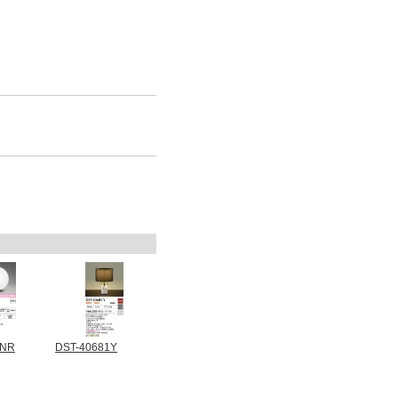
7NR
DST-40681Y