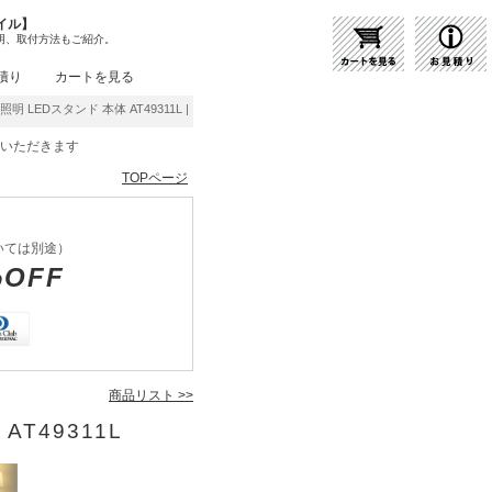
イル】
明、取付方法もご紹介。
積り
カートを見る
照明 LEDスタンド 本体 AT49311L | 商品紹介 | 照明器具の通販・インテリア照明の通信
をいただきます
TOPページ
いては別途）
%OFF
商品リスト >>
AT49311L