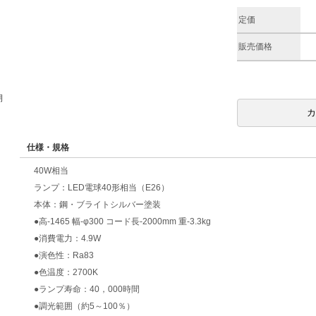
定価
販売価格
期
仕様・規格
40W相当
ランプ：LED電球40形相当（E26）
本体：鋼・ブライトシルバー塗装
●高-1465 幅-φ300 コード長-2000mm 重-3.3kg
●消費電力：4.9W
●演色性：Ra83
●色温度：2700K
●ランプ寿命：40，000時間
●調光範囲（約5～100％）