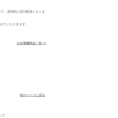
いて、原則的に翌日配達となりま
せていただきます。
大光電機商品一覧 >>
前のページに戻る
ップ