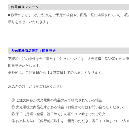
お見積りフォーム
■ 数量のまとまったご注文をご予定の場合や、商品一覧に掲載されていない
積りをさせていただきます。
大光電機商品限定：即日発送
下記①～④の条件を全て満たすご注文については、大光電機（DAIKO）の大
即日発送いたします。
例外的に、ご注文日から【１営業日】でのお届けとなります。
お急ぎの方、どうぞご利用ください！
① ご注文内容が大光電機の商品のみで構成されている場合
② 大光電機に商品在庫がある場合（お急ぎの方はお問い合わせください）
③ 平日（月曜～金曜・祝日除く）の正午１２時までのご注文
④ お支払方法に【銀行前振込】をご指定いただき、当日１３時までにご入