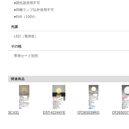
●調光器併用不可
●同梱ランプ以外使用不可
●6VA（100V）
光源
LED（電球色）
その他
専用セード別売
関連商品
SC431
DST-42244YE
OT265039RG
OT26503