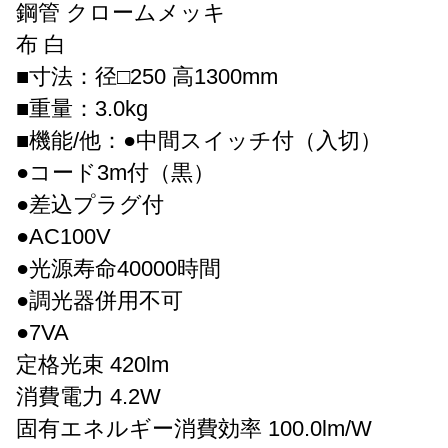
鋼管 クロームメッキ
布 白
■寸法：径□250 高1300mm
■重量：3.0kg
■機能/他：●中間スイッチ付（入切）
●コード3m付（黒）
●差込プラグ付
●AC100V
●光源寿命40000時間
●調光器併用不可
●7VA
定格光束 420lm
消費電力 4.2W
固有エネルギー消費効率 100.0lm/W