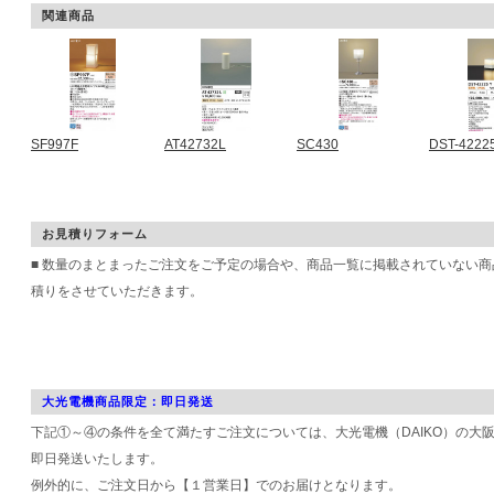
関連商品
SF997F
AT42732L
SC430
DST-4222
お見積りフォーム
■ 数量のまとまったご注文をご予定の場合や、商品一覧に掲載されていない
積りをさせていただきます。
大光電機商品限定：即日発送
下記①～④の条件を全て満たすご注文については、大光電機（DAIKO）の大
即日発送いたします。
例外的に、ご注文日から【１営業日】でのお届けとなります。