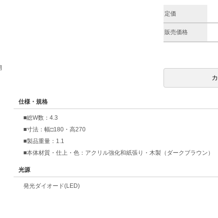
定価
販売価格
期
仕様・規格
■総W数：4.3
■寸法：幅□180・高270
■製品重量：1.1
■本体材質・仕上・色：アクリル強化和紙張り・木製（ダークブラウン）
光源
発光ダイオード(LED)