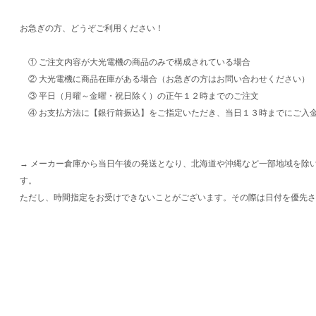
お急ぎの方、どうぞご利用ください！
① ご注文内容が大光電機の商品のみで構成されている場合
② 大光電機に商品在庫がある場合（お急ぎの方はお問い合わせください）
③ 平日（月曜～金曜・祝日除く）の正午１２時までのご注文
④ お支払方法に【銀行前振込】をご指定いただき、当日１３時までにご入
→ メーカー倉庫から当日午後の発送となり、北海道や沖縄など一部地域を除
す。
ただし、時間指定をお受けできないことがございます。その際は日付を優先さ