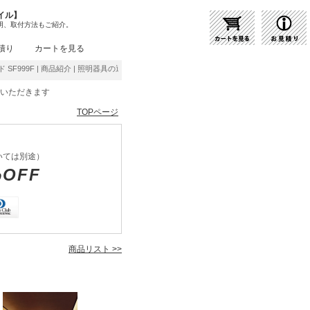
イル】
明、取付方法もご紹介。
積り
カートを見る
タンド SF999F | 商品紹介 | 照明器具の通販・インテリア照明の通信販売【ライトスタイル】
をいただきます
TOPページ
いては別途）
%OFF
商品リスト >>