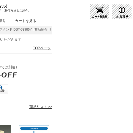
イル】
明、取付方法もご紹介。
積り
カートを見る
タンド DST-39985Y | 商品紹介 | 照明器具の通販・インテリア照明の通信販売【ライトス
をいただきます
TOPページ
いては別途）
%OFF
商品リスト >>