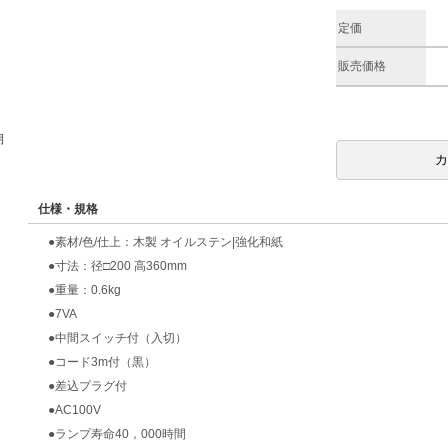
定価
販売価格
期
仕様・規格
●素材/色/仕上：木製 オイルステン|強化和紙
●寸法：径□200 高360mm
●重量：0.6kg
●7VA
●中間スイッチ付（入切）
●コード3m付（黒）
●差込プラグ付
●AC100V
●ランプ寿命40，000時間