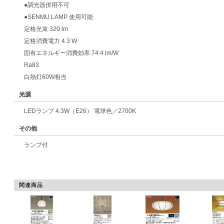
●調光器併用不可
●SENMU LAMP 使用可能
定格光束 320 lm
定格消費電力 4.3 W
固有エネルギー消費効率 74.4 lm/W
Ra83
白熱灯60W相当
光源
LEDランプ 4.3W（E26） 電球色／2700K
その他
ランプ付
関連商品