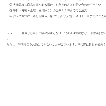
② 大光電機に商品在庫がある場合（お急ぎの方はお問い合わせください）
③ 平日（月曜～金曜・祝日除く）の正午１２時までのご注文
④ お支払方法に【銀行前振込】をご指定いただき、当日１３時までにご入
→ メーカー倉庫から当日午後の発送となり、北海道や沖縄など一部地域を除
す。
ただし、時間指定をお受けできないことがございます。その際は日付を優先さ