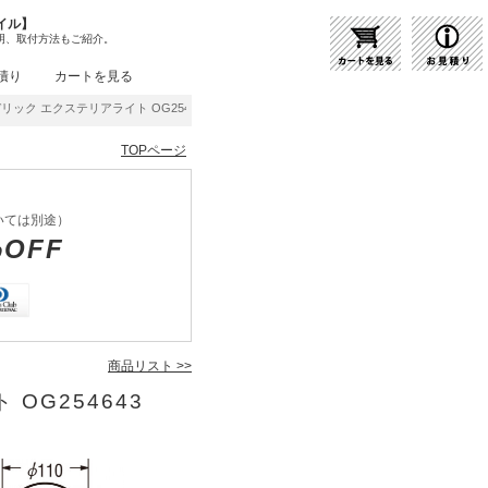
イル】
明、取付方法もご紹介。
積り
カートを見る
リック エクステリアライト OG254643 | 商品紹介 | 照明器具の通販・インテリア照明の
TOPページ
いては別途）
%OFF
商品リスト >>
OG254643