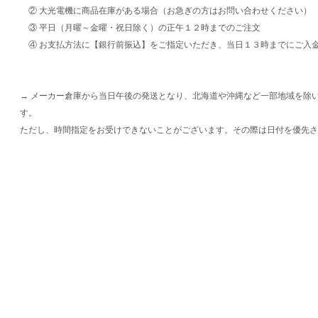
② 大光電機に商品在庫がある場合（お急ぎの方はお問い合わせください）
③ 平日（月曜～金曜・祝日除く）の正午１２時までのご注文
④ お支払方法に【銀行前振込】をご指定いただき、当日１３時までにご入
→ メーカー倉庫から当日午後の発送となり、北海道や沖縄など一部地域を除
す。
ただし、時間指定をお受けできないことがございます。その際は日付を優先さ