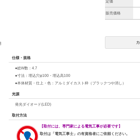
定価
販売価格
期
仕様・規格
●総W数：4.7
●寸法：埋込穴φ100・埋込高100
●本体材質・仕上・色：アルミダイカスト枠（ブラックつや消し）
光源
発光ダイオード(LED)
取付方法
【取付には、専門家による電気工事が必要です】
取付は「電気工事士」の有資格者にご依頼ください。