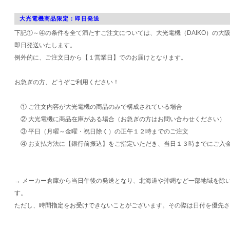
大光電機商品限定：即日発送
下記①～④の条件を全て満たすご注文については、大光電機（DAIKO）の大
即日発送いたします。
例外的に、ご注文日から【１営業日】でのお届けとなります。
お急ぎの方、どうぞご利用ください！
① ご注文内容が大光電機の商品のみで構成されている場合
② 大光電機に商品在庫がある場合（お急ぎの方はお問い合わせください）
③ 平日（月曜～金曜・祝日除く）の正午１２時までのご注文
④ お支払方法に【銀行前振込】をご指定いただき、当日１３時までにご入
→ メーカー倉庫から当日午後の発送となり、北海道や沖縄など一部地域を除
す。
ただし、時間指定をお受けできないことがございます。その際は日付を優先さ