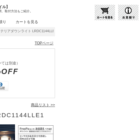
イル】
明、取付方法もご紹介。
積り
カートを見る
ステリアダウンライト LRDC1144LLE1 | 商品紹介 | 照明器具の通販・インテリア照明の
TOPページ
いては別途）
%OFF
商品リスト >>
DC1144LLE1