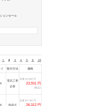
レクションセール
件
1
2
3
4
5
6
10
ンド
取付方法
価格
定価 64,680 円
電気工事
23,931 円
I
必要
(税込)
定価 65,780 円
26,312 円
I
簡易式