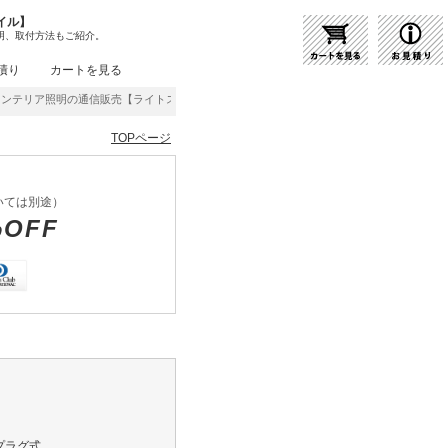
イル】
明、取付方法もご紹介。
積り
カートを見る
テリア照明の通信販売【ライトスタイル】激安・格安価格にてご提供中！
TOPページ
いては別途）
%OFF
プラグ式