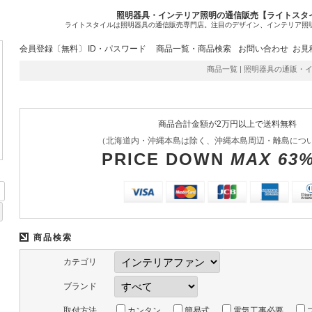
照明器具・インテリア照明の通信販売【ライトスタ
ライトスタイルは照明器具の通信販売専門店。注目のデザイン、インテリア照
会員登録〔無料〕
ID・パスワード
商品一覧・商品検索
お問い合わせ
お見
商品一覧 | 照明器具の通販・イン
商品合計金額が2万円以上で送料無料
（北海道内・沖縄本島は除く、沖縄本島周辺・離島につ
PRICE DOWN
MAX 63
商品検索
カテゴリ
ブランド
取付方法
カンタン
簡易式
電気工事必要