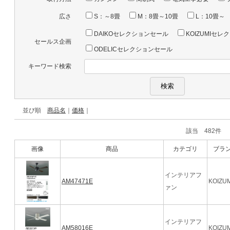
広さ
S：～8畳
M：8畳～10畳
L：10畳～
DAIKOセレクションセール
KOIZUMIセ
セールス企画
ODELICセレクションセール
キーワード検索
並び順
商品名
｜
価格
｜
該当 482
画像
商品
カテゴリ
ブラ
インテリアフ
AM47471E
KOIZUM
ァン
インテリアフ
AM58016E
KOIZUM