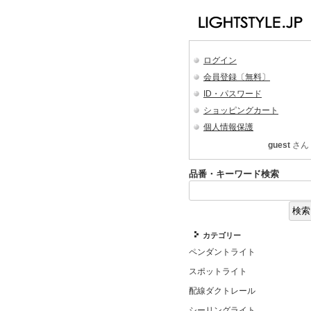
ログイン
会員登録〔無料〕
ID・パスワード
ショッピングカート
個人情報保護
guest
さん
品番・キーワード検索
カテゴリー
ペンダントライト
スポットライト
配線ダクトレール
シーリングライト