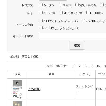
取付方法
カンタン
簡易式
電気工事必要
広さ
S：～8畳
M：8畳～10畳
L：10畳～
DAIKOセレクションセール
KOIZUMIセ
セールス企画
ODELICセレクションセール
キーワード検索
並び順
商品名
｜
価格
｜
該当 40767件
1
7
8
9
10
1
画像
商品
カテゴリ
ブラ
スポットライ
AB54980
KOIZUM
ト