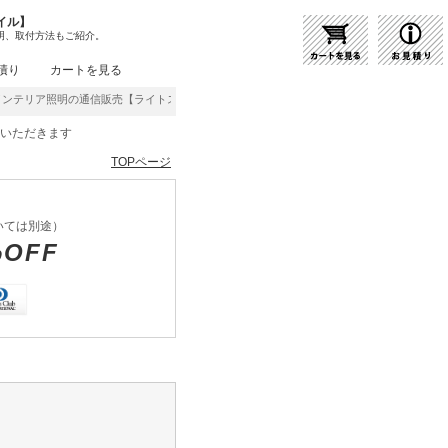
イル】
明、取付方法もご紹介。
積り
カートを見る
リア照明の通信販売【ライトスタイル】激安・格安価格にてご提供中！
をいただきます
TOPページ
いては別途）
%OFF