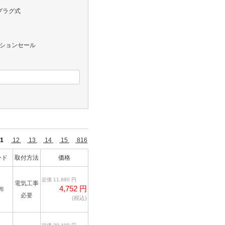
プラグ式
レクションセール
1
12
13
14
15
816
ンド
取付方法
価格
定価 11,880 円
電気工事
4,752 円
I
必要
(税込)