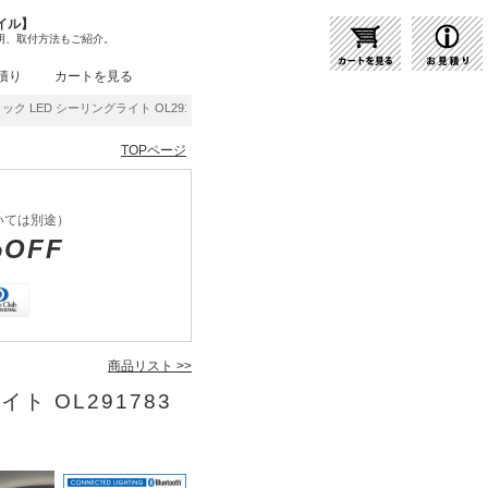
イル】
明、取付方法もご紹介。
積り
カートを見る
ク LED シーリングライト OL291783BR | 商品紹介 | 照明器具の通販・インテリア照
TOPページ
いては別途）
%OFF
商品リスト >>
ト OL291783