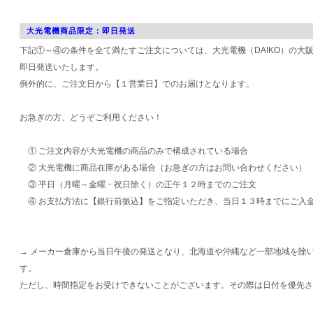
大光電機商品限定：即日発送
下記①～④の条件を全て満たすご注文については、大光電機（DAIKO）の大
即日発送いたします。
例外的に、ご注文日から【１営業日】でのお届けとなります。
お急ぎの方、どうぞご利用ください！
① ご注文内容が大光電機の商品のみで構成されている場合
② 大光電機に商品在庫がある場合（お急ぎの方はお問い合わせください）
③ 平日（月曜～金曜・祝日除く）の正午１２時までのご注文
④ お支払方法に【銀行前振込】をご指定いただき、当日１３時までにご入
→ メーカー倉庫から当日午後の発送となり、北海道や沖縄など一部地域を除
す。
ただし、時間指定をお受けできないことがございます。その際は日付を優先さ