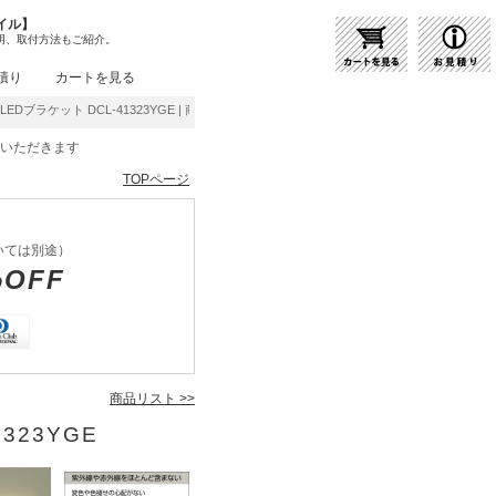
イル】
明、取付方法もご紹介。
積り
カートを見る
LEDブラケット DCL-41323YGE | 商品紹介 | 照明器具の通販・インテリア照明の通信
をいただきます
TOPページ
いては別途）
%OFF
商品リスト >>
323YGE