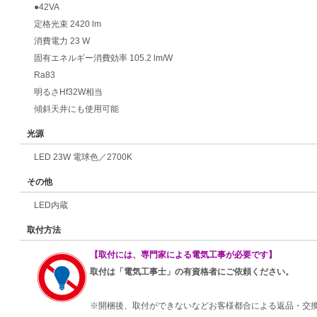
●42VA
定格光束 2420 lm
消費電力 23 W
固有エネルギー消費効率 105.2 lm/W
Ra83
明るさHf32W相当
傾斜天井にも使用可能
光源
LED 23W 電球色／2700K
その他
LED内蔵
取付方法
【取付には、専門家による電気工事が必要です】
取付は「電気工事士」の有資格者にご依頼ください。
※開梱後、取付ができないなどお客様都合による返品・交