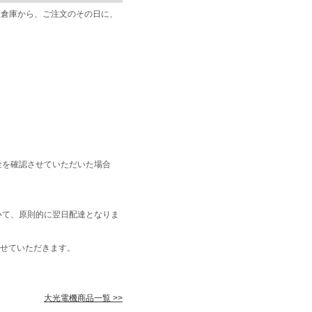
阪倉庫から、ご注文のその日に、
金を確認させていただいた場合
いて、原則的に翌日配達となりま
せていただきます。
大光電機商品一覧 >>