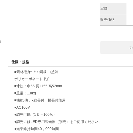
定価
販売価格
期
仕様・規格
■素材/色/仕上：鋼板 白塗装
ポリカーボネート 乳白
■寸法：巾55 長1155 高52mm
■重量：1.8kg
■機能/他：●縦長付・横長付兼用
●AC100V
●調光可能（1％～100％）
●調光にはLED専用調光器（別売）をご使用ください。
●光束維持時間40，000時間