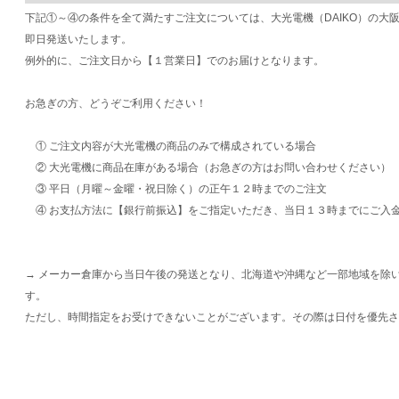
下記①～④の条件を全て満たすご注文については、大光電機（DAIKO）の大
即日発送いたします。
例外的に、ご注文日から【１営業日】でのお届けとなります。
お急ぎの方、どうぞご利用ください！
① ご注文内容が大光電機の商品のみで構成されている場合
② 大光電機に商品在庫がある場合（お急ぎの方はお問い合わせください）
③ 平日（月曜～金曜・祝日除く）の正午１２時までのご注文
④ お支払方法に【銀行前振込】をご指定いただき、当日１３時までにご入
→ メーカー倉庫から当日午後の発送となり、北海道や沖縄など一部地域を除
す。
ただし、時間指定をお受けできないことがございます。その際は日付を優先さ