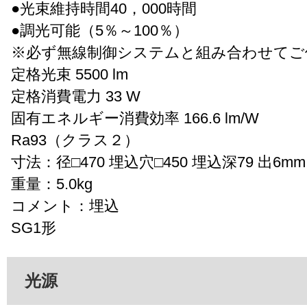
●光束維持時間40，000時間
●調光可能（5％～100％）
※必ず無線制御システムと組み合わせてご
定格光束 5500 lm
定格消費電力 33 W
固有エネルギー消費効率 166.6 lm/W
Ra93（クラス２）
寸法：径□470 埋込穴□450 埋込深79 出6mm
重量：5.0kg
コメント：埋込
SG1形
光源