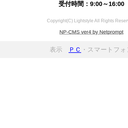
受付時間：9:00～16:00
Copyright(C) Lightstyle All Rights Reser
NP-CMS ver4 by Netprompt
表示
ＰＣ
・スマートフォ