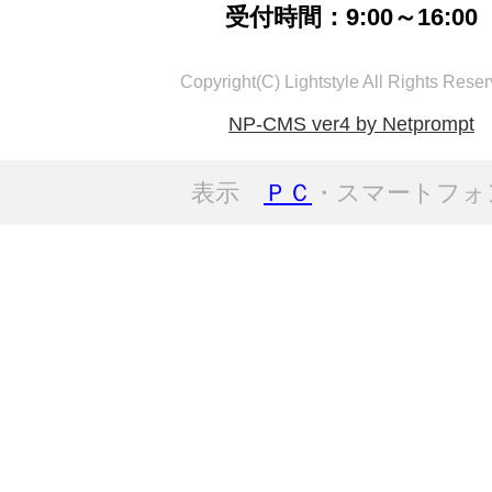
受付時間：9:00～16:00
Copyright(C) Lightstyle All Rights Reser
NP-CMS ver4 by Netprompt
表示
ＰＣ
・スマートフォ