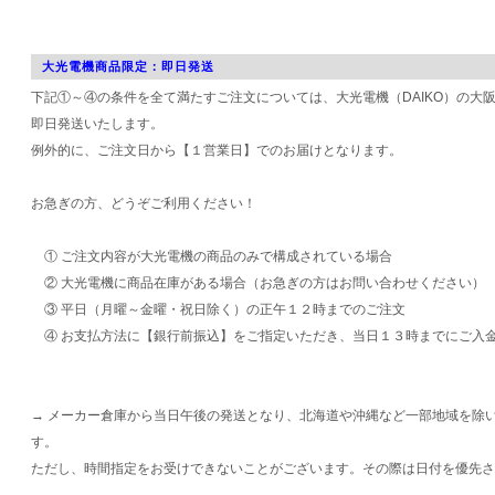
大光電機商品限定：即日発送
下記①～④の条件を全て満たすご注文については、大光電機（DAIKO）の大
即日発送いたします。
例外的に、ご注文日から【１営業日】でのお届けとなります。
お急ぎの方、どうぞご利用ください！
① ご注文内容が大光電機の商品のみで構成されている場合
② 大光電機に商品在庫がある場合（お急ぎの方はお問い合わせください）
③ 平日（月曜～金曜・祝日除く）の正午１２時までのご注文
④ お支払方法に【銀行前振込】をご指定いただき、当日１３時までにご入
→ メーカー倉庫から当日午後の発送となり、北海道や沖縄など一部地域を除
す。
ただし、時間指定をお受けできないことがございます。その際は日付を優先さ