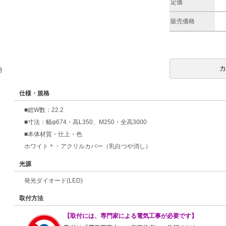
定価
販売価格
期
仕様・規格
■総W数：22.2
■寸法：幅φ674・高L350、M250・全高3000
■本体材質・仕上・色
ホワイト＊・アクリルカバー（乳白つや消し）
光源
発光ダイオード(LED)
取付方法
【取付には、専門家による電気工事が必要です】