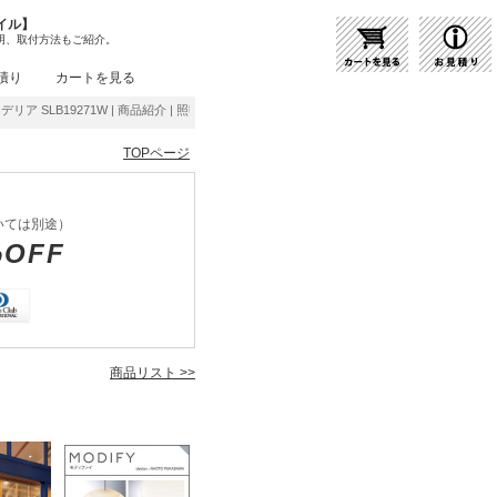
イル】
明、取付方法もご紹介。
積り
カートを見る
ンデリア SLB19271W | 商品紹介 | 照明器具の通販・インテリア照明の通信販売【ライトス
TOPページ
いては別途）
%OFF
商品リスト >>