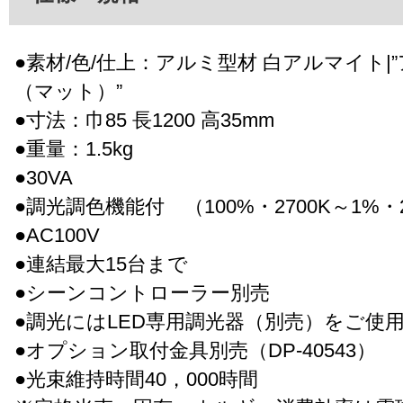
●素材/色/仕上：アルミ型材 白アルマイト|
（マット）”
●寸法：巾85 長1200 高35mm
●重量：1.5kg
●30VA
●調光調色機能付 （100%・2700K～1%・2
●AC100V
●連結最大15台まで
●シーンコントローラー別売
●調光にはLED専用調光器（別売）をご使
●オプション取付金具別売（DP-40543）
●光束維持時間40，000時間