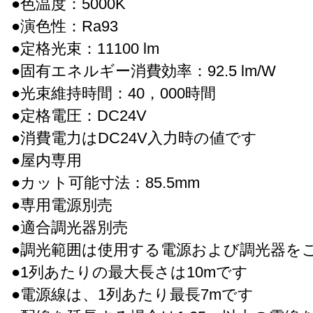
●色温度：5000K
●演色性：Ra93
●定格光束：11100 lm
●固有エネルギー消費効率：92.5 lm/W
●光束維持時間：40，000時間
●定格電圧：DC24V
●消費電力はDC24V入力時の値です
●屋内専用
●カット可能寸法：85.5mm
●専用電源別売
●適合調光器別売
●調光範囲は使用する電源および調光器を
●1列あたりの最大長さは10mです
●電源線は、1列あたり最長7mです