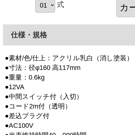
式
仕様・規格
●素材/色/仕上：アクリル乳白（消し塗装）
●寸法：径φ160 高117mm
●重量：0.6kg
●12VA
●中間スイッチ付（入切）
●コード2m付（透明）
●差込プラグ付
●AC100V