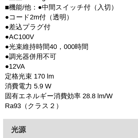
■機能/他：●中間スイッチ付（入切）
●コード2m付（透明）
●差込プラグ付
●AC100V
●光束維持時間40，000時間
●調光器併用不可
●12VA
定格光束 170 lm
消費電力 5.9 W
固有エネルギー消費効率 28.8 lm/W
Ra93（クラス２）
光源