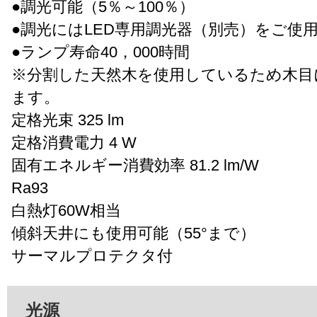
●調光可能（5％～100％）
●調光にはLED専用調光器（別売）をご使
●ランプ寿命40，000時間
※分割した天然木を使用しているため木目
ます。
定格光束 325 lm
定格消費電力 4 W
固有エネルギー消費効率 81.2 lm/W
Ra93
白熱灯60W相当
傾斜天井にも使用可能（55°まで）
サーマルプロテクタ付
光源