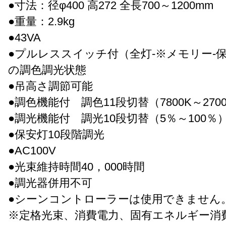
●寸法：径φ400 高272 全長700～1200mm
●重量：2.9kg
●43VA
●プルレススイッチ付（全灯-※メモリー-
の調色調光状態
●吊高さ調節可能
●調色機能付 調色11段切替（7800K～270
●調光機能付 調光10段切替（5％～100％
●保安灯10段階調光
●AC100V
●光束維持時間40，000時間
●調光器併用不可
●シーンコントローラーは使用できません
※定格光束、消費電力、固有エネルギー消